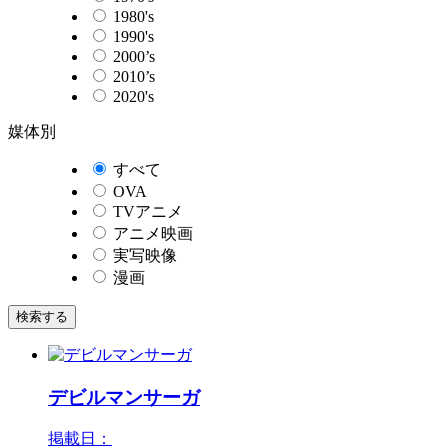
1980's
1990's
2000’s
2010’s
2020's
媒体別
すべて
OVA
TVアニメ
アニメ映画
実写映像
漫画
検索する
デビルマンサーガ
掲載日：