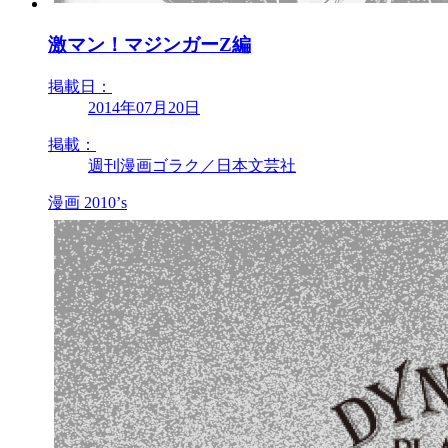
激マン！マジンガーZ編
掲載日：
2014年07月20日
掲載：
週刊漫画ゴラク／日本文芸社
漫画
2010’s