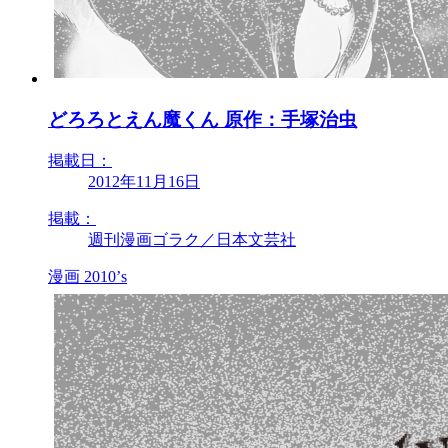
どろろとえん魔くん 原作：手塚治虫
掲載日：
2012年11月16日
掲載：
週刊漫画ゴラク／日本文芸社
漫画
2010’s