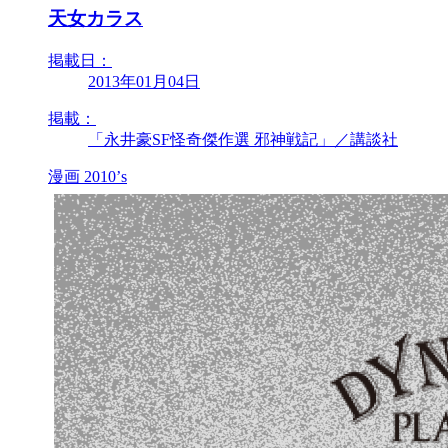
天女カラス
掲載日：
2013年01月04日
掲載：
「永井豪SF怪奇傑作選 邪神戦記」／講談社
漫画
2010’s