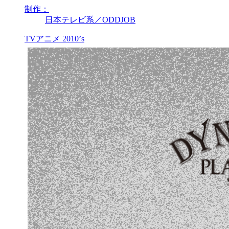
制作：
日本テレビ系／ODDJOB
TVアニメ
2010’s